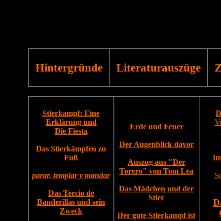
Hintergründe
Literaturauszüge
Z
Stierkampf: Eine
D
Erklärung und
V
Erde und Feuer
Die Fiesta
Der Augenblick davor
Das Stierkämpfen zu
Fuß
Im
Auszug aus "Der
Torero" von Tom Lea
parar, templar y mandar
S
Das Mädchen und der
Das Tercio de
Stier
Banderillas und sein
D
Zweck
Der gute Stierkampf ist